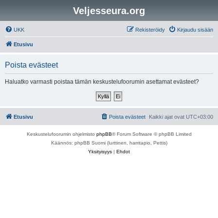
Veljesseura.org
UKK
Rekisteröidy
Kirjaudu sisään
Etusivu
Poista evästeet
Haluatko varmasti poistaa tämän keskustelufoorumin asettamat evästeet?
Etusivu
Poista evästeet
Kaikki ajat ovat
UTC+03:00
Keskustelufoorumin ohjelmisto
phpBB
® Forum Software © phpBB Limited
Käännös: phpBB Suomi (lurttinen, harritapio, Pettis)
Yksityisyys
|
Ehdot