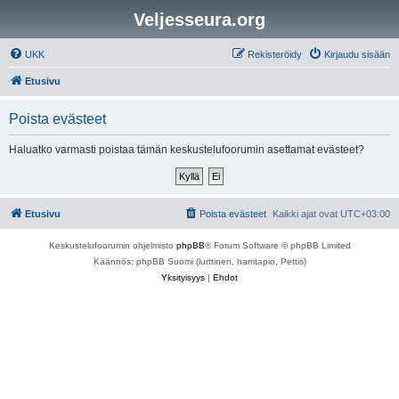
Veljesseura.org
UKK
Rekisteröidy
Kirjaudu sisään
Etusivu
Poista evästeet
Haluatko varmasti poistaa tämän keskustelufoorumin asettamat evästeet?
Etusivu
Poista evästeet
Kaikki ajat ovat
UTC+03:00
Keskustelufoorumin ohjelmisto
phpBB
® Forum Software © phpBB Limited
Käännös: phpBB Suomi (lurttinen, harritapio, Pettis)
Yksityisyys
|
Ehdot