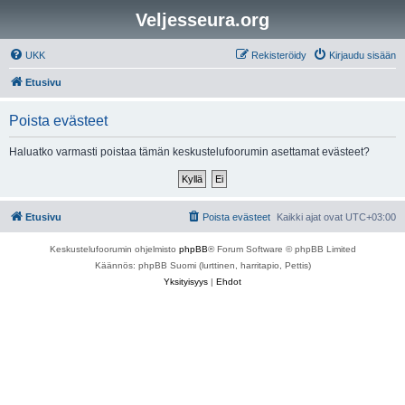
Veljesseura.org
UKK
Rekisteröidy
Kirjaudu sisään
Etusivu
Poista evästeet
Haluatko varmasti poistaa tämän keskustelufoorumin asettamat evästeet?
Etusivu
Poista evästeet
Kaikki ajat ovat
UTC+03:00
Keskustelufoorumin ohjelmisto
phpBB
® Forum Software © phpBB Limited
Käännös: phpBB Suomi (lurttinen, harritapio, Pettis)
Yksityisyys
|
Ehdot