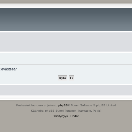
 evästeet?
Keskustelufoorumin ohjelmisto
phpBB
® Forum Software © phpBB Limited
Käännös: phpBB Suomi (lurttinen, harritapio, Pettis)
Yksityisyys
|
Ehdot