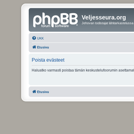
Veljesseura.org
Jehovan todistajat lähitarkastelussa
UKK
Etusivu
Poista evästeet
Haluatko varmasti poistaa tämän keskustelufoorumin asettamat
Etusivu