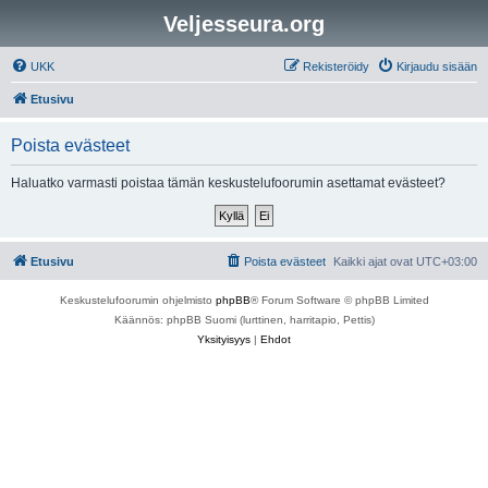
Veljesseura.org
UKK
Rekisteröidy
Kirjaudu sisään
Etusivu
Poista evästeet
Haluatko varmasti poistaa tämän keskustelufoorumin asettamat evästeet?
Etusivu
Poista evästeet
Kaikki ajat ovat
UTC+03:00
Keskustelufoorumin ohjelmisto
phpBB
® Forum Software © phpBB Limited
Käännös: phpBB Suomi (lurttinen, harritapio, Pettis)
Yksityisyys
|
Ehdot