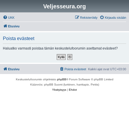
Veljesseura.org
UKK
Rekisteröidy
Kirjaudu sisään
Etusivu
Poista evästeet
Haluatko varmasti poistaa tämän keskustelufoorumin asettamat evästeet?
Etusivu
Poista evästeet
Kaikki ajat ovat
UTC+03:00
Keskustelufoorumin ohjelmisto
phpBB
® Forum Software © phpBB Limited
Käännös: phpBB Suomi (lurttinen, harritapio, Pettis)
Yksityisyys
|
Ehdot