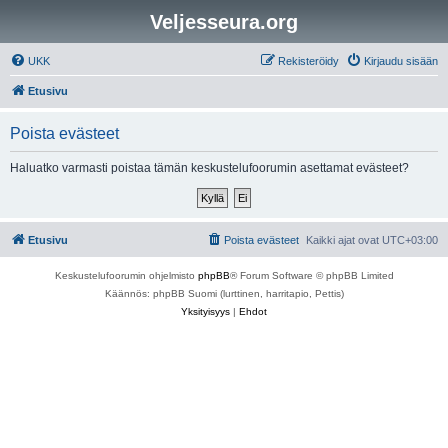
Veljesseura.org
UKK
Rekisteröidy
Kirjaudu sisään
Etusivu
Poista evästeet
Haluatko varmasti poistaa tämän keskustelufoorumin asettamat evästeet?
Etusivu
Poista evästeet
Kaikki ajat ovat
UTC+03:00
Keskustelufoorumin ohjelmisto
phpBB
® Forum Software © phpBB Limited
Käännös: phpBB Suomi (lurttinen, harritapio, Pettis)
Yksityisyys
|
Ehdot