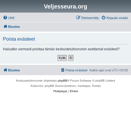
Veljesseura.org
UKK
Rekisteröidy
Kirjaudu sisään
Etusivu
Poista evästeet
Haluatko varmasti poistaa tämän keskustelufoorumin asettamat evästeet?
Etusivu
Poista evästeet
Kaikki ajat ovat
UTC+03:00
Keskustelufoorumin ohjelmisto
phpBB
® Forum Software © phpBB Limited
Käännös: phpBB Suomi (lurttinen, harritapio, Pettis)
Yksityisyys
|
Ehdot