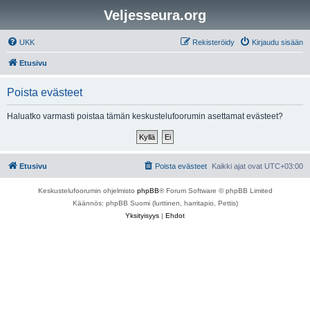
Veljesseura.org
UKK
Rekisteröidy
Kirjaudu sisään
Etusivu
Poista evästeet
Haluatko varmasti poistaa tämän keskustelufoorumin asettamat evästeet?
Etusivu
Poista evästeet
Kaikki ajat ovat
UTC+03:00
Keskustelufoorumin ohjelmisto
phpBB
® Forum Software © phpBB Limited
Käännös: phpBB Suomi (lurttinen, harritapio, Pettis)
Yksityisyys
|
Ehdot