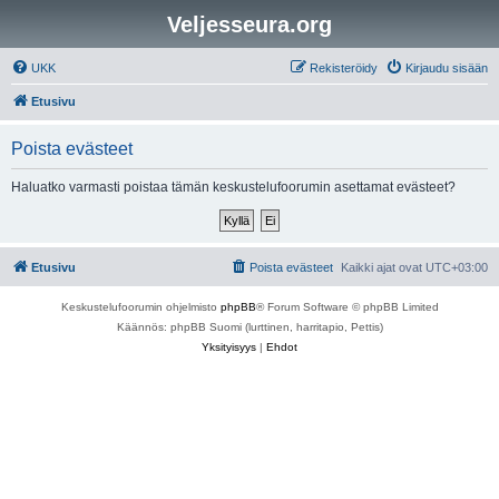
Veljesseura.org
UKK
Rekisteröidy
Kirjaudu sisään
Etusivu
Poista evästeet
Haluatko varmasti poistaa tämän keskustelufoorumin asettamat evästeet?
Etusivu
Poista evästeet
Kaikki ajat ovat
UTC+03:00
Keskustelufoorumin ohjelmisto
phpBB
® Forum Software © phpBB Limited
Käännös: phpBB Suomi (lurttinen, harritapio, Pettis)
Yksityisyys
|
Ehdot