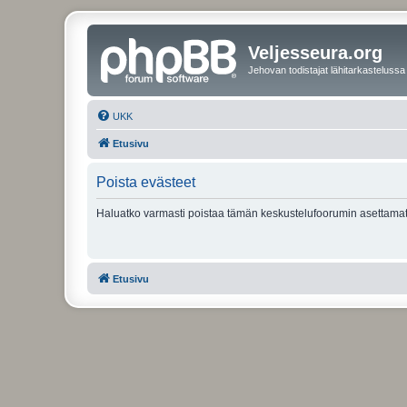
Veljesseura.org
Jehovan todistajat lähitarkastelussa
UKK
Etusivu
Poista evästeet
Haluatko varmasti poistaa tämän keskustelufoorumin asettamat
Etusivu