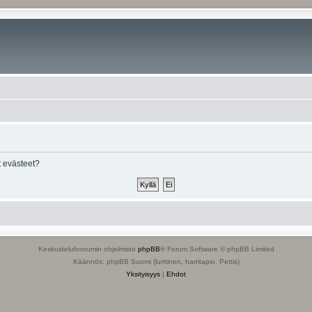
 evästeet?
Keskustelufoorumin ohjelmisto
phpBB
® Forum Software © phpBB Limited
Käännös: phpBB Suomi (lurttinen, harritapio, Pettis)
Yksityisyys
|
Ehdot