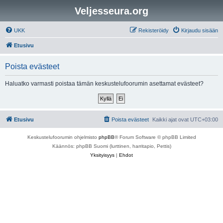
Veljesseura.org
UKK
Rekisteröidy
Kirjaudu sisään
Etusivu
Poista evästeet
Haluatko varmasti poistaa tämän keskustelufoorumin asettamat evästeet?
Etusivu
Poista evästeet
Kaikki ajat ovat
UTC+03:00
Keskustelufoorumin ohjelmisto
phpBB
® Forum Software © phpBB Limited
Käännös: phpBB Suomi (lurttinen, harritapio, Pettis)
Yksityisyys
|
Ehdot