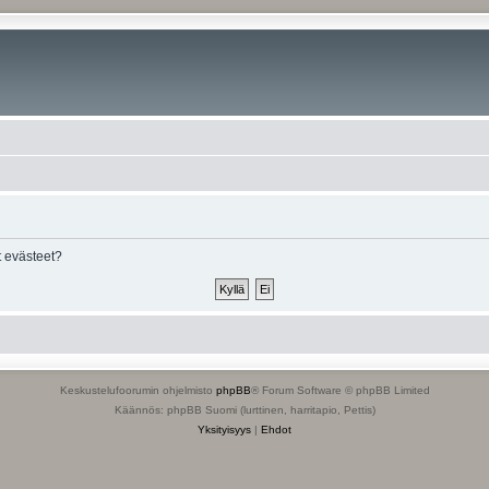
 evästeet?
Keskustelufoorumin ohjelmisto
phpBB
® Forum Software © phpBB Limited
Käännös: phpBB Suomi (lurttinen, harritapio, Pettis)
Yksityisyys
|
Ehdot