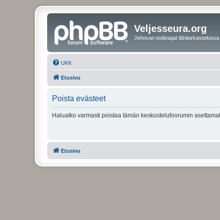
Veljesseura.org
Jehovan todistajat lähitarkastelussa
UKK
Etusivu
Poista evästeet
Haluatko varmasti poistaa tämän keskustelufoorumin asettamat
Etusivu