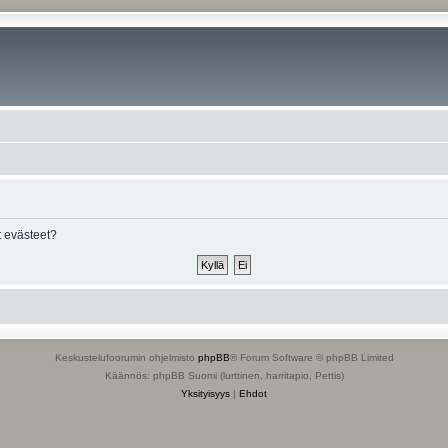
 evästeet?
Keskustelufoorumin ohjelmisto
phpBB
® Forum Software © phpBB Limited
Käännös: phpBB Suomi (lurttinen, harritapio, Pettis)
Yksityisyys
|
Ehdot