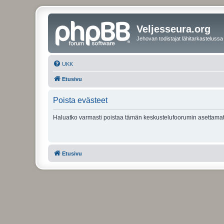
Veljesseura.org
Jehovan todistajat lähitarkastelussa
UKK
Etusivu
Poista evästeet
Haluatko varmasti poistaa tämän keskustelufoorumin asettamat
Etusivu