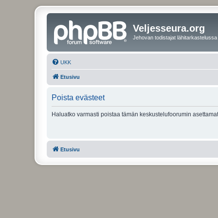
Veljesseura.org
Jehovan todistajat lähitarkastelussa
UKK
Etusivu
Poista evästeet
Haluatko varmasti poistaa tämän keskustelufoorumin asettamat
Etusivu