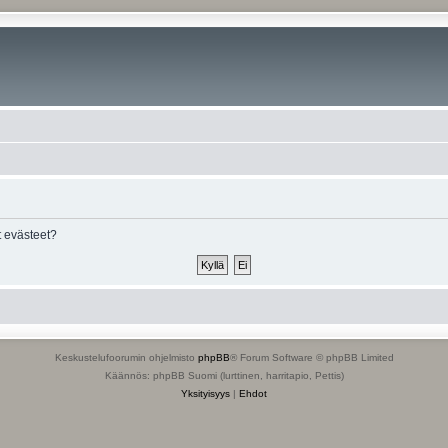
 evästeet?
Keskustelufoorumin ohjelmisto
phpBB
® Forum Software © phpBB Limited
Käännös: phpBB Suomi (lurttinen, harritapio, Pettis)
Yksityisyys
|
Ehdot