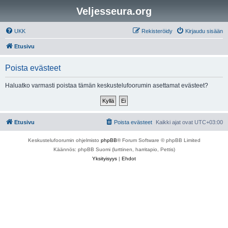
Veljesseura.org
UKK
Rekisteröidy
Kirjaudu sisään
Etusivu
Poista evästeet
Haluatko varmasti poistaa tämän keskustelufoorumin asettamat evästeet?
Etusivu
Poista evästeet
Kaikki ajat ovat
UTC+03:00
Keskustelufoorumin ohjelmisto
phpBB
® Forum Software © phpBB Limited
Käännös: phpBB Suomi (lurttinen, harritapio, Pettis)
Yksityisyys
|
Ehdot