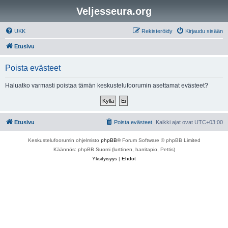
Veljesseura.org
UKK
Rekisteröidy
Kirjaudu sisään
Etusivu
Poista evästeet
Haluatko varmasti poistaa tämän keskustelufoorumin asettamat evästeet?
Etusivu
Poista evästeet
Kaikki ajat ovat
UTC+03:00
Keskustelufoorumin ohjelmisto
phpBB
® Forum Software © phpBB Limited
Käännös: phpBB Suomi (lurttinen, harritapio, Pettis)
Yksityisyys
|
Ehdot