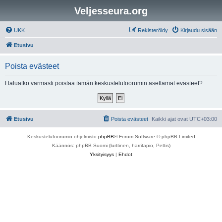
Veljesseura.org
UKK
Rekisteröidy
Kirjaudu sisään
Etusivu
Poista evästeet
Haluatko varmasti poistaa tämän keskustelufoorumin asettamat evästeet?
Etusivu
Poista evästeet
Kaikki ajat ovat
UTC+03:00
Keskustelufoorumin ohjelmisto
phpBB
® Forum Software © phpBB Limited
Käännös: phpBB Suomi (lurttinen, harritapio, Pettis)
Yksityisyys
|
Ehdot