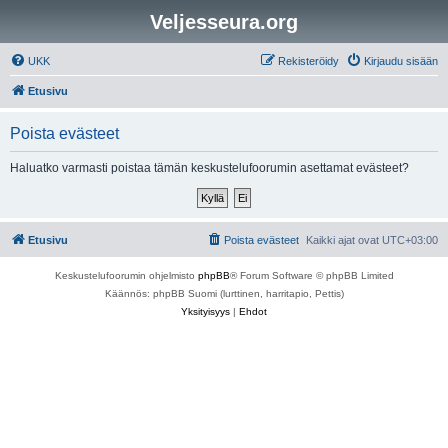
Veljesseura.org
UKK
Rekisteröidy
Kirjaudu sisään
Etusivu
Poista evästeet
Haluatko varmasti poistaa tämän keskustelufoorumin asettamat evästeet?
Etusivu
Poista evästeet
Kaikki ajat ovat
UTC+03:00
Keskustelufoorumin ohjelmisto
phpBB
® Forum Software © phpBB Limited
Käännös: phpBB Suomi (lurttinen, harritapio, Pettis)
Yksityisyys
|
Ehdot