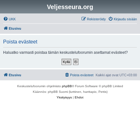
Veljesseura.org
UKK
Rekisteröidy
Kirjaudu sisään
Etusivu
Poista evästeet
Haluatko varmasti poistaa tämän keskustelufoorumin asettamat evästeet?
Etusivu
Poista evästeet
Kaikki ajat ovat
UTC+03:00
Keskustelufoorumin ohjelmisto
phpBB
® Forum Software © phpBB Limited
Käännös: phpBB Suomi (lurttinen, harritapio, Pettis)
Yksityisyys
|
Ehdot