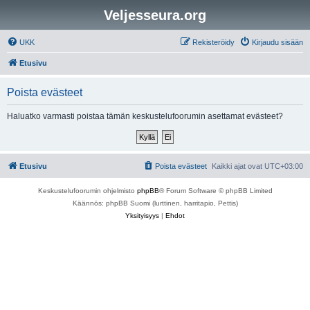
Veljesseura.org
UKK
Rekisteröidy
Kirjaudu sisään
Etusivu
Poista evästeet
Haluatko varmasti poistaa tämän keskustelufoorumin asettamat evästeet?
Etusivu
Poista evästeet
Kaikki ajat ovat
UTC+03:00
Keskustelufoorumin ohjelmisto
phpBB
® Forum Software © phpBB Limited
Käännös: phpBB Suomi (lurttinen, harritapio, Pettis)
Yksityisyys
|
Ehdot