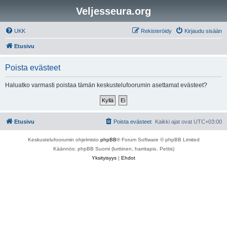
Veljesseura.org
UKK
Rekisteröidy
Kirjaudu sisään
Etusivu
Poista evästeet
Haluatko varmasti poistaa tämän keskustelufoorumin asettamat evästeet?
Etusivu
Poista evästeet
Kaikki ajat ovat
UTC+03:00
Keskustelufoorumin ohjelmisto
phpBB
® Forum Software © phpBB Limited
Käännös: phpBB Suomi (lurttinen, harritapio, Pettis)
Yksityisyys
|
Ehdot