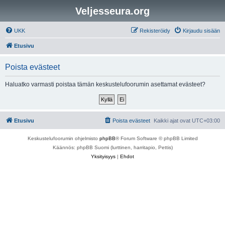
Veljesseura.org
UKK
Rekisteröidy
Kirjaudu sisään
Etusivu
Poista evästeet
Haluatko varmasti poistaa tämän keskustelufoorumin asettamat evästeet?
Etusivu
Poista evästeet
Kaikki ajat ovat
UTC+03:00
Keskustelufoorumin ohjelmisto
phpBB
® Forum Software © phpBB Limited
Käännös: phpBB Suomi (lurttinen, harritapio, Pettis)
Yksityisyys
|
Ehdot