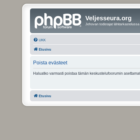
Veljesseura.org
Jehovan todistajat lähitarkastelussa
UKK
Etusivu
Poista evästeet
Haluatko varmasti poistaa tämän keskustelufoorumin asettamat
Etusivu