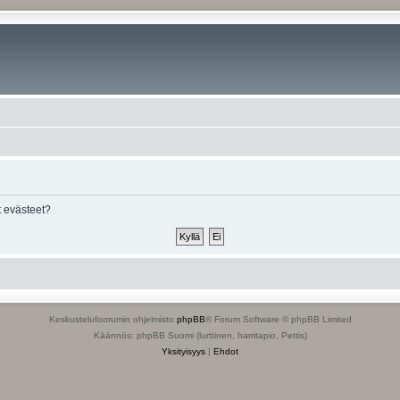
 evästeet?
Keskustelufoorumin ohjelmisto
phpBB
® Forum Software © phpBB Limited
Käännös: phpBB Suomi (lurttinen, harritapio, Pettis)
Yksityisyys
|
Ehdot