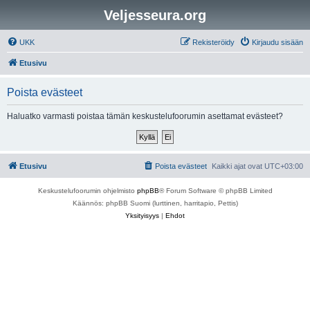
Veljesseura.org
UKK
Rekisteröidy
Kirjaudu sisään
Etusivu
Poista evästeet
Haluatko varmasti poistaa tämän keskustelufoorumin asettamat evästeet?
Etusivu
Poista evästeet
Kaikki ajat ovat
UTC+03:00
Keskustelufoorumin ohjelmisto
phpBB
® Forum Software © phpBB Limited
Käännös: phpBB Suomi (lurttinen, harritapio, Pettis)
Yksityisyys
|
Ehdot