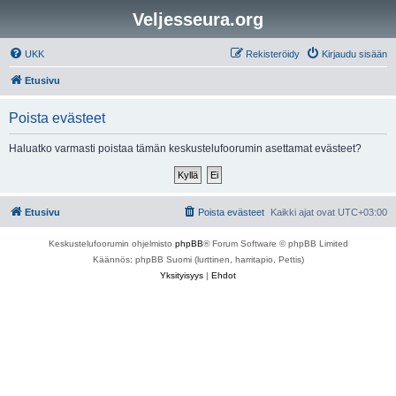
Veljesseura.org
UKK
Rekisteröidy
Kirjaudu sisään
Etusivu
Poista evästeet
Haluatko varmasti poistaa tämän keskustelufoorumin asettamat evästeet?
Etusivu
Poista evästeet
Kaikki ajat ovat
UTC+03:00
Keskustelufoorumin ohjelmisto
phpBB
® Forum Software © phpBB Limited
Käännös: phpBB Suomi (lurttinen, harritapio, Pettis)
Yksityisyys
|
Ehdot