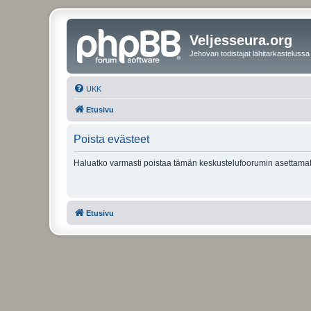
Veljesseura.org
Jehovan todistajat lähitarkastelussa
UKK
Etusivu
Poista evästeet
Haluatko varmasti poistaa tämän keskustelufoorumin asettamat
Etusivu