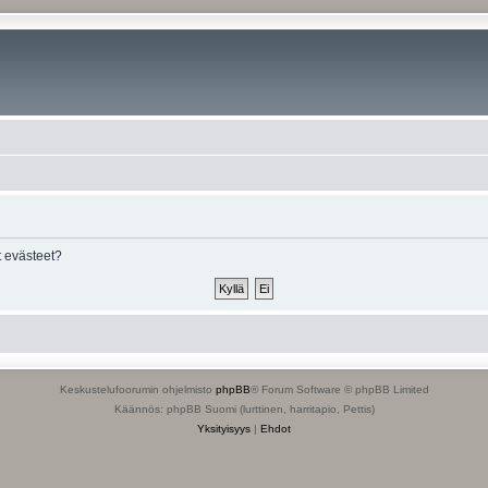
 evästeet?
Keskustelufoorumin ohjelmisto
phpBB
® Forum Software © phpBB Limited
Käännös: phpBB Suomi (lurttinen, harritapio, Pettis)
Yksityisyys
|
Ehdot