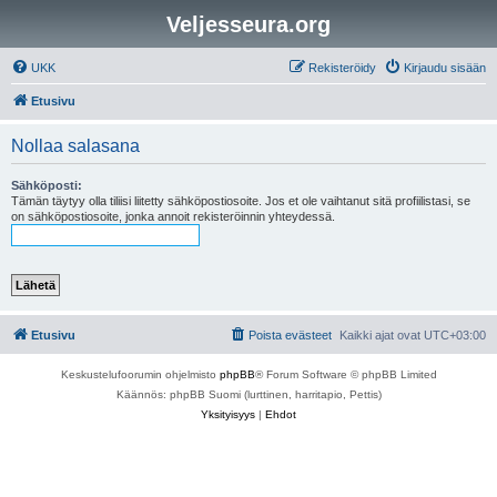
Veljesseura.org
UKK
Rekisteröidy
Kirjaudu sisään
Etusivu
Nollaa salasana
Sähköposti:
Tämän täytyy olla tiliisi liitetty sähköpostiosoite. Jos et ole vaihtanut sitä profiilistasi, se
on sähköpostiosoite, jonka annoit rekisteröinnin yhteydessä.
Etusivu
Poista evästeet
Kaikki ajat ovat
UTC+03:00
Keskustelufoorumin ohjelmisto
phpBB
® Forum Software © phpBB Limited
Käännös: phpBB Suomi (lurttinen, harritapio, Pettis)
Yksityisyys
|
Ehdot