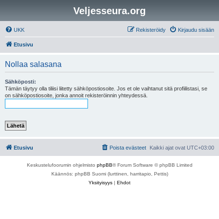
Veljesseura.org
UKK
Rekisteröidy
Kirjaudu sisään
Etusivu
Nollaa salasana
Sähköposti:
Tämän täytyy olla tiliisi liitetty sähköpostiosoite. Jos et ole vaihtanut sitä profiilistasi, se
on sähköpostiosoite, jonka annoit rekisteröinnin yhteydessä.
Etusivu
Poista evästeet
Kaikki ajat ovat
UTC+03:00
Keskustelufoorumin ohjelmisto
phpBB
® Forum Software © phpBB Limited
Käännös: phpBB Suomi (lurttinen, harritapio, Pettis)
Yksityisyys
|
Ehdot