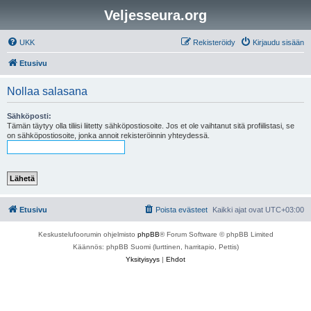
Veljesseura.org
UKK
Rekisteröidy
Kirjaudu sisään
Etusivu
Nollaa salasana
Sähköposti:
Tämän täytyy olla tiliisi liitetty sähköpostiosoite. Jos et ole vaihtanut sitä profiilistasi, se
on sähköpostiosoite, jonka annoit rekisteröinnin yhteydessä.
Etusivu
Poista evästeet
Kaikki ajat ovat
UTC+03:00
Keskustelufoorumin ohjelmisto
phpBB
® Forum Software © phpBB Limited
Käännös: phpBB Suomi (lurttinen, harritapio, Pettis)
Yksityisyys
|
Ehdot