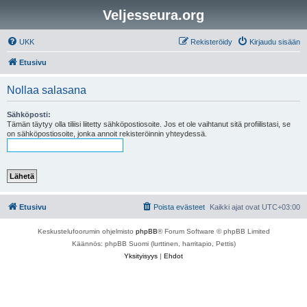
Veljesseura.org
UKK
Rekisteröidy
Kirjaudu sisään
Etusivu
Nollaa salasana
Sähköposti:
Tämän täytyy olla tiliisi liitetty sähköpostiosoite. Jos et ole vaihtanut sitä profiilistasi, se
on sähköpostiosoite, jonka annoit rekisteröinnin yhteydessä.
Etusivu
Poista evästeet
Kaikki ajat ovat
UTC+03:00
Keskustelufoorumin ohjelmisto
phpBB
® Forum Software © phpBB Limited
Käännös: phpBB Suomi (lurttinen, harritapio, Pettis)
Yksityisyys
|
Ehdot