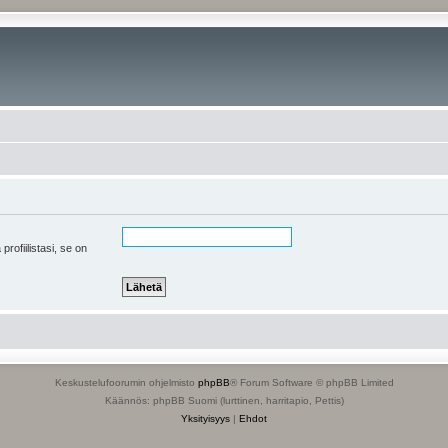
 profiilistasi, se on
Keskustelufoorumin ohjelmisto
phpBB
® Forum Software © phpBB Limited
Käännös: phpBB Suomi (lurttinen, harritapio, Pettis)
Yksityisyys
|
Ehdot