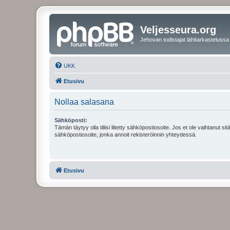
Veljesseura.org
Jehovan todistajat lähitarkastelussa
UKK
Etusivu
Nollaa salasana
Sähköposti:
Tämän täytyy olla tiliisi liitetty sähköpostiosoite. Jos et ole vaihtanut sitä
sähköpostiosoite, jonka annoit rekisteröinnin yhteydessä.
Etusivu