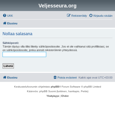
Veljesseura.org
UKK
Rekisteröidy
Kirjaudu sisään
Etusivu
Nollaa salasana
Sähköposti:
Tämän täytyy olla tiliisi liitetty sähköpostiosoite. Jos et ole vaihtanut sitä profiilistasi, se
on sähköpostiosoite, jonka annoit rekisteröinnin yhteydessä.
Etusivu
Poista evästeet
Kaikki ajat ovat
UTC+03:00
Keskustelufoorumin ohjelmisto
phpBB
® Forum Software © phpBB Limited
Käännös: phpBB Suomi (lurttinen, harritapio, Pettis)
Yksityisyys
|
Ehdot