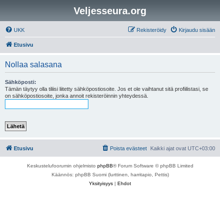
Veljesseura.org
UKK
Rekisteröidy
Kirjaudu sisään
Etusivu
Nollaa salasana
Sähköposti:
Tämän täytyy olla tiliisi liitetty sähköpostiosoite. Jos et ole vaihtanut sitä profiilistasi, se
on sähköpostiosoite, jonka annoit rekisteröinnin yhteydessä.
Etusivu
Poista evästeet
Kaikki ajat ovat
UTC+03:00
Keskustelufoorumin ohjelmisto
phpBB
® Forum Software © phpBB Limited
Käännös: phpBB Suomi (lurttinen, harritapio, Pettis)
Yksityisyys
|
Ehdot