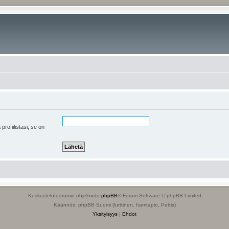
 profiilistasi, se on
Keskustelufoorumin ohjelmisto
phpBB
® Forum Software © phpBB Limited
Käännös: phpBB Suomi (lurttinen, harritapio, Pettis)
Yksityisyys
|
Ehdot