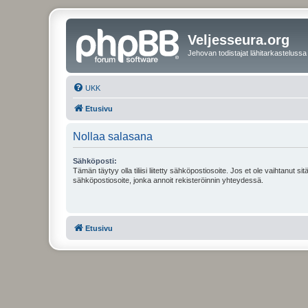
Veljesseura.org
Jehovan todistajat lähitarkastelussa
UKK
Etusivu
Nollaa salasana
Sähköposti:
Tämän täytyy olla tiliisi liitetty sähköpostiosoite. Jos et ole vaihtanut sitä
sähköpostiosoite, jonka annoit rekisteröinnin yhteydessä.
Etusivu