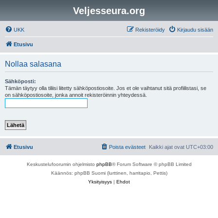
Veljesseura.org
UKK
Rekisteröidy
Kirjaudu sisään
Etusivu
Nollaa salasana
Sähköposti:
Tämän täytyy olla tiliisi liitetty sähköpostiosoite. Jos et ole vaihtanut sitä profiilistasi, se
on sähköpostiosoite, jonka annoit rekisteröinnin yhteydessä.
Etusivu
Poista evästeet
Kaikki ajat ovat
UTC+03:00
Keskustelufoorumin ohjelmisto
phpBB
® Forum Software © phpBB Limited
Käännös: phpBB Suomi (lurttinen, harritapio, Pettis)
Yksityisyys
|
Ehdot