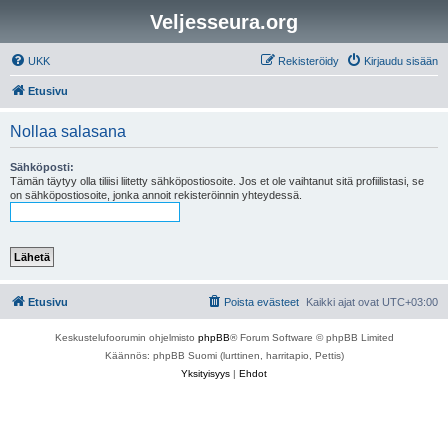
Veljesseura.org
UKK
Rekisteröidy
Kirjaudu sisään
Etusivu
Nollaa salasana
Sähköposti:
Tämän täytyy olla tiliisi liitetty sähköpostiosoite. Jos et ole vaihtanut sitä profiilistasi, se
on sähköpostiosoite, jonka annoit rekisteröinnin yhteydessä.
Etusivu
Poista evästeet
Kaikki ajat ovat
UTC+03:00
Keskustelufoorumin ohjelmisto
phpBB
® Forum Software © phpBB Limited
Käännös: phpBB Suomi (lurttinen, harritapio, Pettis)
Yksityisyys
|
Ehdot