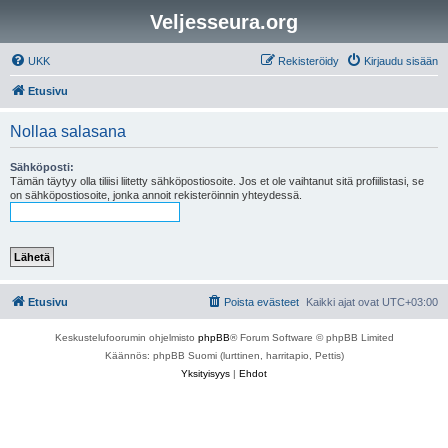
Veljesseura.org
UKK
Rekisteröidy
Kirjaudu sisään
Etusivu
Nollaa salasana
Sähköposti:
Tämän täytyy olla tiliisi liitetty sähköpostiosoite. Jos et ole vaihtanut sitä profiilistasi, se
on sähköpostiosoite, jonka annoit rekisteröinnin yhteydessä.
Etusivu
Poista evästeet
Kaikki ajat ovat
UTC+03:00
Keskustelufoorumin ohjelmisto
phpBB
® Forum Software © phpBB Limited
Käännös: phpBB Suomi (lurttinen, harritapio, Pettis)
Yksityisyys
|
Ehdot