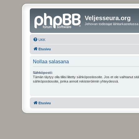
Veljesseura.org
Jehovan todistajat lähitarkastelussa
UKK
Etusivu
Nollaa salasana
Sähköposti:
Tämän täytyy olla tiliisi liitetty sähköpostiosoite. Jos et ole vaihtanut sitä
sähköpostiosoite, jonka annoit rekisteröinnin yhteydessä.
Etusivu