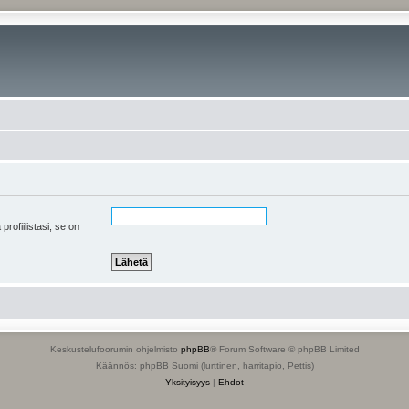
 profiilistasi, se on
Keskustelufoorumin ohjelmisto
phpBB
® Forum Software © phpBB Limited
Käännös: phpBB Suomi (lurttinen, harritapio, Pettis)
Yksityisyys
|
Ehdot