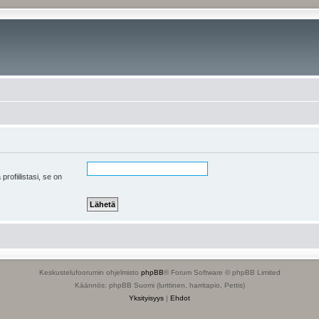
 profiilistasi, se on
Keskustelufoorumin ohjelmisto
phpBB
® Forum Software © phpBB Limited
Käännös: phpBB Suomi (lurttinen, harritapio, Pettis)
Yksityisyys
|
Ehdot