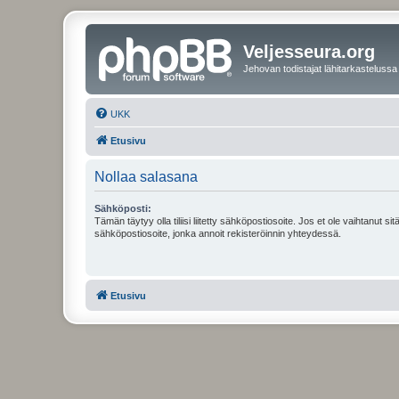
Veljesseura.org
Jehovan todistajat lähitarkastelussa
UKK
Etusivu
Nollaa salasana
Sähköposti:
Tämän täytyy olla tiliisi liitetty sähköpostiosoite. Jos et ole vaihtanut sitä
sähköpostiosoite, jonka annoit rekisteröinnin yhteydessä.
Etusivu