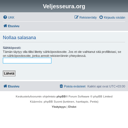
Veljesseura.org
UKK
Rekisteröidy
Kirjaudu sisään
Etusivu
Nollaa salasana
Sähköposti:
Tämän täytyy olla tiliisi liitetty sähköpostiosoite. Jos et ole vaihtanut sitä profiilistasi, se
on sähköpostiosoite, jonka annoit rekisteröinnin yhteydessä.
Etusivu
Poista evästeet
Kaikki ajat ovat
UTC+03:00
Keskustelufoorumin ohjelmisto
phpBB
® Forum Software © phpBB Limited
Käännös: phpBB Suomi (lurttinen, harritapio, Pettis)
Yksityisyys
|
Ehdot