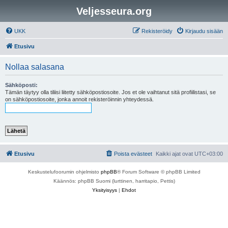
Veljesseura.org
UKK
Rekisteröidy
Kirjaudu sisään
Etusivu
Nollaa salasana
Sähköposti:
Tämän täytyy olla tiliisi liitetty sähköpostiosoite. Jos et ole vaihtanut sitä profiilistasi, se
on sähköpostiosoite, jonka annoit rekisteröinnin yhteydessä.
Etusivu
Poista evästeet
Kaikki ajat ovat
UTC+03:00
Keskustelufoorumin ohjelmisto
phpBB
® Forum Software © phpBB Limited
Käännös: phpBB Suomi (lurttinen, harritapio, Pettis)
Yksityisyys
|
Ehdot