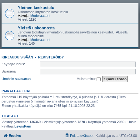
Yleinen keskustelu
Uskontoon liittymätön keskustelu.
Valvoja:
Moderaattorit
Aiheet:
1120
Yleistä uskonnosta
Jehovan todistajiin liittymätön uskonnollissävytteinen keskustelu. Alueella
tiukka moderointi.
Valvoja:
Moderaattorit
Aiheet:
140
KIRJAUDU SISÄÄN
•
REKISTERÖIDY
Käyttäjätunnus:
Salasana:
Unohdin salasanani
Muista minut
PAIKALLAOLIJAT
Yhteensä
119
käyttäjää paikalla :: 1 rekisteröitynyt, 0 piilossa ja 118 vierasta (Tieto
perustuu viimeisen 5 minuutin aikana olleisiin aktiivisiin käyttäjiin)
Eniten yhtaikaisia käyttäjiä on ollut
7465
kpl, 21.10.2025 22:23
TILASTOT
Viestejä yhteensä
136369
• Viestiketjuja yhteensä
7870
• Käyttäjiä yhteensä
2039
• Uusin
käyttäjä
LewisPam
Etusivu
Poista evästeet
Kaikki ajat ovat
UTC+03:00