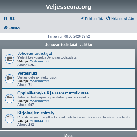
Veljesseura.org
UKK
Rekisteröidy
Kirjaudu sisään
Etusivu
Tänään on 08.08.2026 19:52
Jehovan todistajat -valikko
Jehovan todistajat
Yleistä keskustelua Jehovan todistajista.
Valvoja:
Moderaattorit
Aiheet:
5251
Vertaistuki
Vertaistuelle pyhitetty osio.
Valvoja:
Moderaattorit
Aiheet:
71
Oppinäkemyksiä ja raamatuntulkintaa
Jehovan todistajien oppien lähempää tarkastelua
Valvoja:
Moderaattorit
Aiheet:
997
Kirjoittajien esittely
Rekisteröityneet käyttäjät voivat esitellä itsensä tai kertoa taustoistaan täällä.
Valvoja:
Moderaattorit
Aiheet:
292
Muut