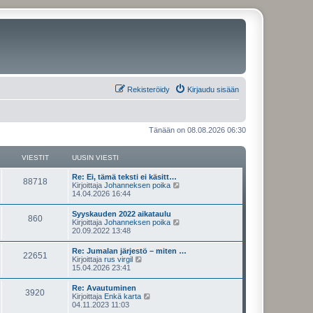
Rekisteröidy
Kirjaudu sisään
Tänään on 08.08.2026 06:30
VIESTIT
UUSIN VIESTI
U
Re: Ei, tämä teksti ei käsitt…
V
88718
u
N
Kirjoittaja
Johanneksen poika
s
ä
14.04.2026 16:44
i
i
y
n
t
U
Syyskauden 2022 aikataulu
e
V
860
v
ä
u
N
Kirjoittaja
Johanneksen poika
i
u
s
ä
20.09.2022 13:48
s
e
u
i
i
y
s
s
n
t
U
Re: Jumalan järjestö – miten …
t
i
t
e
V
22651
v
ä
u
N
Kirjoittaja
rus virgil
i
n
i
u
s
ä
15.04.2026 23:41
v
i
s
e
u
i
i
y
i
s
s
n
t
e
U
Re: Avautuminen
t
i
t
t
e
V
3920
v
ä
s
u
N
Kirjoittaja
Enkä karta
i
n
i
u
t
s
ä
04.11.2023 11:03
v
i
s
e
u
i
i
i
y