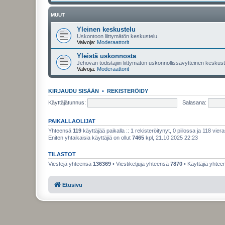
MUUT
Yleinen keskustelu
Uskontoon liittymätön keskustelu.
Valvoja:
Moderaattorit
Yleistä uskonnosta
Jehovan todistajiin liittymätön uskonnollissävytteinen keskuste
Valvoja:
Moderaattorit
KIRJAUDU SISÄÄN
•
REKISTERÖIDY
Käyttäjätunnus:
Salasana:
PAIKALLAOLIJAT
Yhteensä
119
käyttäjää paikalla :: 1 rekisteröitynyt, 0 piilossa ja 118 viera
Eniten yhtaikaisia käyttäjiä on ollut
7465
kpl, 21.10.2025 22:23
TILASTOT
Viestejä yhteensä
136369
• Viestiketjuja yhteensä
7870
• Käyttäjiä yhte
Etusivu