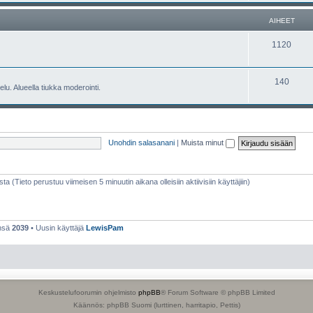
e
h
AIHEET
t
e
A
1120
e
i
t
h
A
140
lu. Alueella tiukka moderointi.
e
i
e
h
t
e
Unohdin salasanani
|
Muista minut
e
t
sta (Tieto perustuu viimeisen 5 minuutin aikana olleisiin aktiivisiin käyttäjiin)
ensä
2039
• Uusin käyttäjä
LewisPam
Keskustelufoorumin ohjelmisto
phpBB
® Forum Software © phpBB Limited
Käännös: phpBB Suomi (lurttinen, harritapio, Pettis)