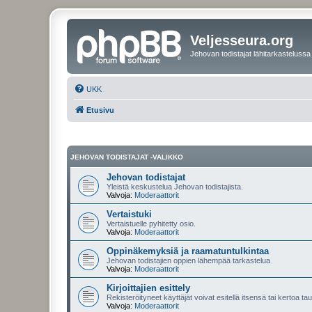
Veljesseura.org
Jehovan todistajat lähitarkastelussa
UKK
Etusivu
JEHOVAN TODISTAJAT -VALIKKO
Jehovan todistajat
Yleistä keskustelua Jehovan todistajista.
Valvoja:
Moderaattorit
Vertaistuki
Vertaistuelle pyhitetty osio.
Valvoja:
Moderaattorit
Oppinäkemyksiä ja raamatuntulkintaa
Jehovan todistajien oppien lähempää tarkastelua
Valvoja:
Moderaattorit
Kirjoittajien esittely
Rekisteröityneet käyttäjät voivat esitellä itsensä tai kertoa tau
Valvoja:
Moderaattorit