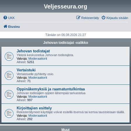
Veljesseura.org
UKK
Rekisteröidy
Kirjaudu sisään
Etusivu
Tänään on 06.08.2026 21:27
Jehovan todistajat -valikko
Jehovan todistajat
Yleistä keskustelua Jehovan todistajista.
Valvoja:
Moderaattorit
Aiheet:
5251
Vertaistuki
Vertaistuelle pyhitetty osio.
Valvoja:
Moderaattorit
Aiheet:
71
Oppinäkemyksiä ja raamatuntulkintaa
Jehovan todistajien oppien lähempää tarkastelua
Valvoja:
Moderaattorit
Aiheet:
997
Kirjoittajien esittely
Rekisteröityneet käyttäjät voivat esitellä itsensä tai kertoa taustoistaan täällä.
Valvoja:
Moderaattorit
Aiheet:
292
Muut