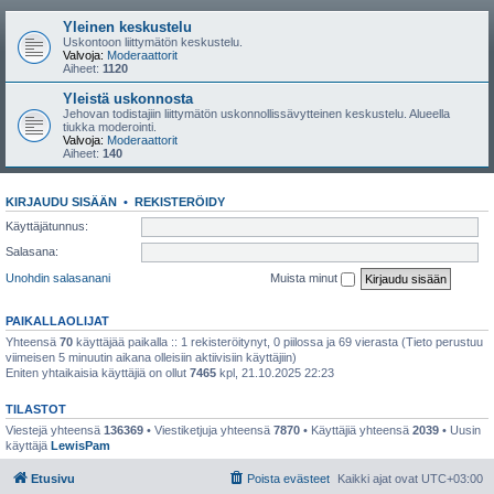
Yleinen keskustelu
Uskontoon liittymätön keskustelu.
Valvoja:
Moderaattorit
Aiheet:
1120
Yleistä uskonnosta
Jehovan todistajiin liittymätön uskonnollissävytteinen keskustelu. Alueella
tiukka moderointi.
Valvoja:
Moderaattorit
Aiheet:
140
KIRJAUDU SISÄÄN
•
REKISTERÖIDY
Käyttäjätunnus:
Salasana:
Unohdin salasanani
Muista minut
PAIKALLAOLIJAT
Yhteensä
70
käyttäjää paikalla :: 1 rekisteröitynyt, 0 piilossa ja 69 vierasta (Tieto perustuu
viimeisen 5 minuutin aikana olleisiin aktiivisiin käyttäjiin)
Eniten yhtaikaisia käyttäjiä on ollut
7465
kpl, 21.10.2025 22:23
TILASTOT
Viestejä yhteensä
136369
• Viestiketjuja yhteensä
7870
• Käyttäjiä yhteensä
2039
• Uusin
käyttäjä
LewisPam
Etusivu
Poista evästeet
Kaikki ajat ovat
UTC+03:00