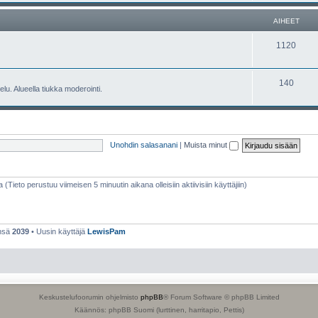
e
h
AIHEET
t
e
A
1120
e
i
t
h
A
140
lu. Alueella tiukka moderointi.
e
i
e
h
t
e
Unohdin salasanani
|
Muista minut
e
t
a (Tieto perustuu viimeisen 5 minuutin aikana olleisiin aktiivisiin käyttäjiin)
ensä
2039
• Uusin käyttäjä
LewisPam
Keskustelufoorumin ohjelmisto
phpBB
® Forum Software © phpBB Limited
Käännös: phpBB Suomi (lurttinen, harritapio, Pettis)