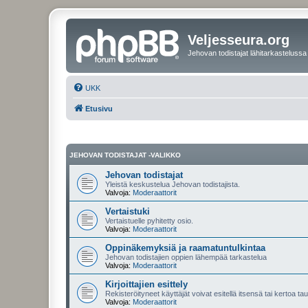
Veljesseura.org
Jehovan todistajat lähitarkastelussa
UKK
Etusivu
JEHOVAN TODISTAJAT -VALIKKO
Jehovan todistajat
Yleistä keskustelua Jehovan todistajista.
Valvoja:
Moderaattorit
Vertaistuki
Vertaistuelle pyhitetty osio.
Valvoja:
Moderaattorit
Oppinäkemyksiä ja raamatuntulkintaa
Jehovan todistajien oppien lähempää tarkastelua
Valvoja:
Moderaattorit
Kirjoittajien esittely
Rekisteröityneet käyttäjät voivat esitellä itsensä tai kertoa tau
Valvoja:
Moderaattorit