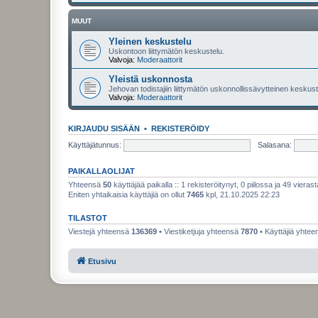
MUUT
Yleinen keskustelu
Uskontoon liittymätön keskustelu.
Valvoja:
Moderaattorit
Yleistä uskonnosta
Jehovan todistajiin liittymätön uskonnollissävytteinen keskuste
Valvoja:
Moderaattorit
KIRJAUDU SISÄÄN
•
REKISTERÖIDY
Käyttäjätunnus:
Salasana:
PAIKALLAOLIJAT
Yhteensä
50
käyttäjää paikalla :: 1 rekisteröitynyt, 0 piilossa ja 49 vierast
Eniten yhtaikaisia käyttäjiä on ollut
7465
kpl, 21.10.2025 22:23
TILASTOT
Viestejä yhteensä
136369
• Viestiketjuja yhteensä
7870
• Käyttäjiä yhte
Etusivu