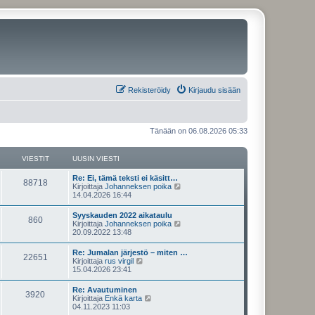
Rekisteröidy
Kirjaudu sisään
Tänään on 06.08.2026 05:33
VIESTIT
UUSIN VIESTI
U
Re: Ei, tämä teksti ei käsitt…
V
88718
u
N
Kirjoittaja
Johanneksen poika
s
ä
14.04.2026 16:44
i
i
y
n
t
U
Syyskauden 2022 aikataulu
e
V
860
v
ä
u
N
Kirjoittaja
Johanneksen poika
i
u
s
ä
20.09.2022 13:48
s
e
u
i
i
y
s
s
n
t
U
Re: Jumalan järjestö – miten …
t
i
t
e
V
22651
v
ä
u
N
Kirjoittaja
rus virgil
i
n
i
u
s
ä
15.04.2026 23:41
v
i
s
e
u
i
i
y
i
s
s
n
t
e
U
Re: Avautuminen
t
i
t
t
e
V
3920
v
ä
s
u
N
Kirjoittaja
Enkä karta
i
n
i
u
t
s
ä
04.11.2023 11:03
v
i
s
e
u
i
i
i
y