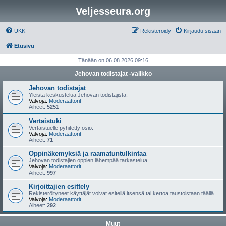
Veljesseura.org
UKK
Rekisteröidy
Kirjaudu sisään
Etusivu
Tänään on 06.08.2026 09:16
Jehovan todistajat -valikko
Jehovan todistajat
Yleistä keskustelua Jehovan todistajista.
Valvoja:
Moderaattorit
Aiheet:
5251
Vertaistuki
Vertaistuelle pyhitetty osio.
Valvoja:
Moderaattorit
Aiheet:
71
Oppinäkemyksiä ja raamatuntulkintaa
Jehovan todistajien oppien lähempää tarkastelua
Valvoja:
Moderaattorit
Aiheet:
997
Kirjoittajien esittely
Rekisteröityneet käyttäjät voivat esitellä itsensä tai kertoa taustoistaan täällä.
Valvoja:
Moderaattorit
Aiheet:
292
Muut