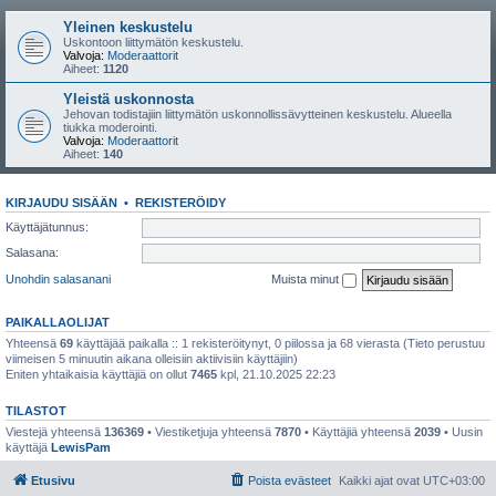
Yleinen keskustelu
Uskontoon liittymätön keskustelu.
Valvoja:
Moderaattorit
Aiheet:
1120
Yleistä uskonnosta
Jehovan todistajiin liittymätön uskonnollissävytteinen keskustelu. Alueella
tiukka moderointi.
Valvoja:
Moderaattorit
Aiheet:
140
KIRJAUDU SISÄÄN
•
REKISTERÖIDY
Käyttäjätunnus:
Salasana:
Unohdin salasanani
Muista minut
PAIKALLAOLIJAT
Yhteensä
69
käyttäjää paikalla :: 1 rekisteröitynyt, 0 piilossa ja 68 vierasta (Tieto perustuu
viimeisen 5 minuutin aikana olleisiin aktiivisiin käyttäjiin)
Eniten yhtaikaisia käyttäjiä on ollut
7465
kpl, 21.10.2025 22:23
TILASTOT
Viestejä yhteensä
136369
• Viestiketjuja yhteensä
7870
• Käyttäjiä yhteensä
2039
• Uusin
käyttäjä
LewisPam
Etusivu
Poista evästeet
Kaikki ajat ovat
UTC+03:00