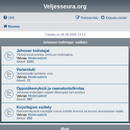
Veljesseura.org
UKK
Rekisteröidy
Kirjaudu sisään
Etusivu
Tänään on 06.08.2026 14:13
Jehovan todistajat -valikko
Jehovan todistajat
Yleistä keskustelua Jehovan todistajista.
Valvoja:
Moderaattorit
Aiheet:
5251
Vertaistuki
Vertaistuelle pyhitetty osio.
Valvoja:
Moderaattorit
Aiheet:
71
Oppinäkemyksiä ja raamatuntulkintaa
Jehovan todistajien oppien lähempää tarkastelua
Valvoja:
Moderaattorit
Aiheet:
997
Kirjoittajien esittely
Rekisteröityneet käyttäjät voivat esitellä itsensä tai kertoa taustoistaan täällä.
Valvoja:
Moderaattorit
Aiheet:
292
Muut