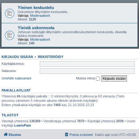
Yleinen keskustelu
Uskontoon liittymätön keskustelu.
Valvoja:
Moderaattorit
Aiheet:
1120
Yleistä uskonnosta
Jehovan todistajiin liittymätön uskonnollissävytteinen keskustelu. Alueella
tiukka moderointi.
Valvoja:
Moderaattorit
Aiheet:
140
KIRJAUDU SISÄÄN
•
REKISTERÖIDY
Käyttäjätunnus:
Salasana:
Unohdin salasanani
Muista minut
PAIKALLAOLIJAT
Yhteensä
65
käyttäjää paikalla :: 2 rekisteröitynyttä, 0 piilossa ja 63 vierasta (Tieto
perustuu viimeisen 5 minuutin aikana olleisiin aktiivisiin käyttäjiin)
Eniten yhtaikaisia käyttäjiä on ollut
7465
kpl, 21.10.2025 22:23
TILASTOT
Viestejä yhteensä
136369
• Viestiketjuja yhteensä
7870
• Käyttäjiä yhteensä
2039
• Uusin
käyttäjä
LewisPam
Etusivu
Poista evästeet
Kaikki ajat ovat
UTC+03:00