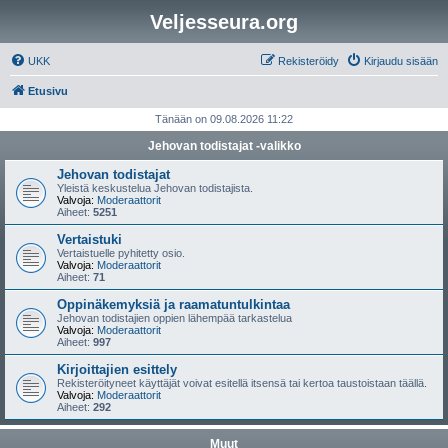
Veljesseura.org
UKK
Rekisteröidy
Kirjaudu sisään
Etusivu
Tänään on 09.08.2026 11:22
Jehovan todistajat -valikko
Jehovan todistajat
Yleistä keskustelua Jehovan todistajista.
Valvoja:
Moderaattorit
Aiheet:
5251
Vertaistuki
Vertaistuelle pyhitetty osio.
Valvoja:
Moderaattorit
Aiheet:
71
Oppinäkemyksiä ja raamatuntulkintaa
Jehovan todistajien oppien lähempää tarkastelua
Valvoja:
Moderaattorit
Aiheet:
997
Kirjoittajien esittely
Rekisteröityneet käyttäjät voivat esitellä itsensä tai kertoa taustoistaan täällä.
Valvoja:
Moderaattorit
Aiheet:
292
Muut