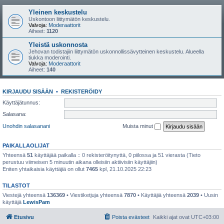
Yleinen keskustelu
Uskontoon liittymätön keskustelu.
Valvoja:
Moderaattorit
Aiheet:
1120
Yleistä uskonnosta
Jehovan todistajiin liittymätön uskonnollissävytteinen keskustelu. Alueella
tiukka moderointi.
Valvoja:
Moderaattorit
Aiheet:
140
KIRJAUDU SISÄÄN
•
REKISTERÖIDY
Käyttäjätunnus:
Salasana:
Unohdin salasanani
Muista minut
PAIKALLAOLIJAT
Yhteensä
51
käyttäjää paikalla :: 0 rekisteröitynyttä, 0 piilossa ja 51 vierasta (Tieto
perustuu viimeisen 5 minuutin aikana olleisiin aktiivisiin käyttäjiin)
Eniten yhtaikaisia käyttäjiä on ollut
7465
kpl, 21.10.2025 22:23
TILASTOT
Viestejä yhteensä
136369
• Viestiketjuja yhteensä
7870
• Käyttäjiä yhteensä
2039
• Uusin
käyttäjä
LewisPam
Etusivu
Poista evästeet
Kaikki ajat ovat
UTC+03:00