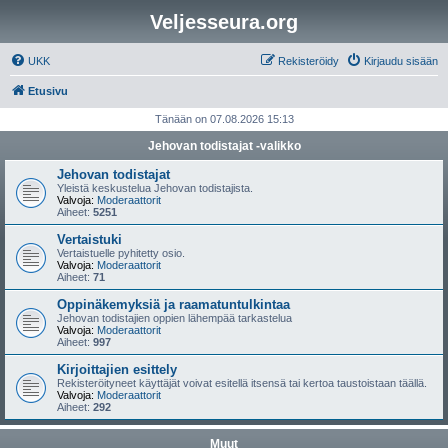
Veljesseura.org
UKK
Rekisteröidy
Kirjaudu sisään
Etusivu
Tänään on 07.08.2026 15:13
Jehovan todistajat -valikko
Jehovan todistajat
Yleistä keskustelua Jehovan todistajista.
Valvoja:
Moderaattorit
Aiheet:
5251
Vertaistuki
Vertaistuelle pyhitetty osio.
Valvoja:
Moderaattorit
Aiheet:
71
Oppinäkemyksiä ja raamatuntulkintaa
Jehovan todistajien oppien lähempää tarkastelua
Valvoja:
Moderaattorit
Aiheet:
997
Kirjoittajien esittely
Rekisteröityneet käyttäjät voivat esitellä itsensä tai kertoa taustoistaan täällä.
Valvoja:
Moderaattorit
Aiheet:
292
Muut