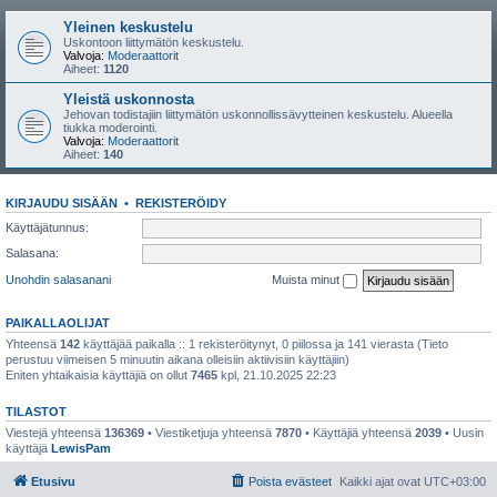
Yleinen keskustelu
Uskontoon liittymätön keskustelu.
Valvoja:
Moderaattorit
Aiheet:
1120
Yleistä uskonnosta
Jehovan todistajiin liittymätön uskonnollissävytteinen keskustelu. Alueella
tiukka moderointi.
Valvoja:
Moderaattorit
Aiheet:
140
KIRJAUDU SISÄÄN
•
REKISTERÖIDY
Käyttäjätunnus:
Salasana:
Unohdin salasanani
Muista minut
PAIKALLAOLIJAT
Yhteensä
142
käyttäjää paikalla :: 1 rekisteröitynyt, 0 piilossa ja 141 vierasta (Tieto
perustuu viimeisen 5 minuutin aikana olleisiin aktiivisiin käyttäjiin)
Eniten yhtaikaisia käyttäjiä on ollut
7465
kpl, 21.10.2025 22:23
TILASTOT
Viestejä yhteensä
136369
• Viestiketjuja yhteensä
7870
• Käyttäjiä yhteensä
2039
• Uusin
käyttäjä
LewisPam
Etusivu
Poista evästeet
Kaikki ajat ovat
UTC+03:00